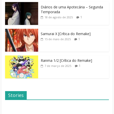
Diários de uma Apotecária – Segunda
Temporada
1
18 de agosto de 2025
Samurai X [Crítica do Remake]
1
15 de maio de 2025
Ranma 1/2 [Crítica do Remake]
1
7 de março de 2025
Stories
Dicas de Filmes
Dorama: Uma
Para o Fim de
Família Inusitada
Semana