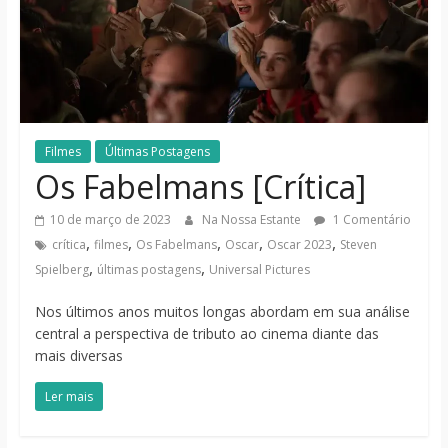
notícias
Filmes
Últimas Postagens
Os Fabelmans [Crítica]
10 de março de 2023
Na Nossa Estante
1 Comentário
,
,
,
,
,
crítica
filmes
Os Fabelmans
Oscar
Oscar 2023
Steven
,
,
Spielberg
últimas postagens
Universal Pictures
Nos últimos anos muitos longas abordam em sua análise
central a perspectiva de tributo ao cinema diante das
mais diversas
Ler mais