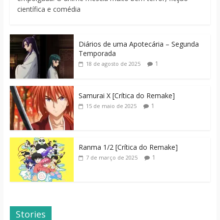
científica e comédia
Diários de uma Apotecária – Segunda
Temporada
1
18 de agosto de 2025
Samurai X [Crítica do Remake]
1
15 de maio de 2025
Ranma 1/2 [Crítica do Remake]
1
7 de março de 2025
Stories
Dicas de Filmes
Dorama: Uma