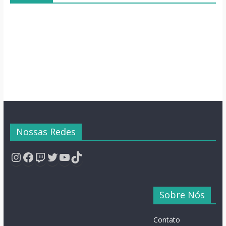
Para o Fim de
Família Inusitada
Semana
Nossas Redes
Instagram
Facebook
Twitch
Twitter
YouTube
TikTok
Sobre Nós
Contato