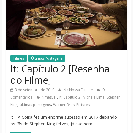
notícias
Filmes
Últimas Postagens
It: Capítulo 2 [Resenha
do Filme]
3 de setembro de 2019
Na Nossa Estante
9
,
,
,
,
Comentários
filmes
IT
It: Capítulo 2
Michele Lima
Stephen
,
,
King
últimas postagens
Warner Bros. Pictures
It – A Coisa fez um enorme sucesso em 2017 deixando
os fãs do Stephen King felizes, já que nem