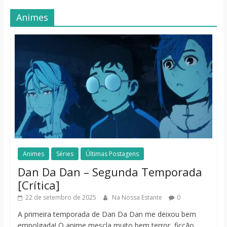
Animes
Animes
Séries
Últimas Postagens
Dan Da Dan – Segunda Temporada
[Crítica]
22 de setembro de 2025
Na Nossa Estante
0
A primeira temporada de Dan Da Dan me deixou bem
empolgada! O anime mescla muito bem terror, ficção