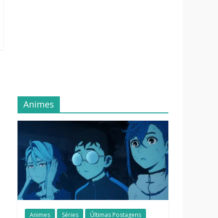
Animes
Animes
Séries
Últimas Postagens