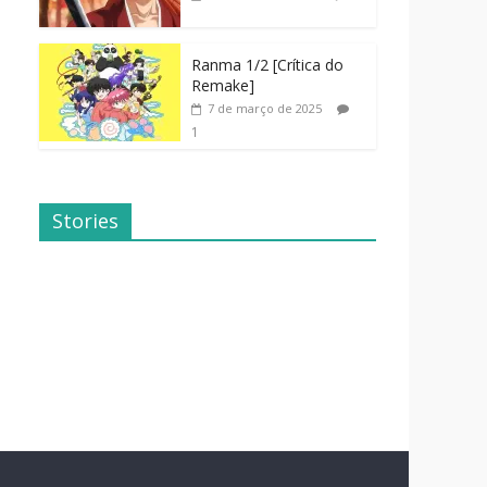
Ranma 1/2 [Crítica do
Remake]
7 de março de 2025
1
Stories
Dicas de
Dorama: Uma
Filmes Para o
Família
Fim de
Inusitada
Semana