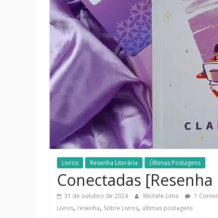
Livros
Resenha Literária
Últimas Postagens
Conectadas [Resenha L
31 de outubro de 2024
Michele Lima
1 Comen
,
,
,
Livros
resenha
Sobre Livros
últimas postagens