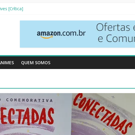
nha Literária]
ves [Crítica]
so [Crtítica]
 Temporada [Crítica]
inhos [Crítica]
ANIMES
QUEM SOMOS