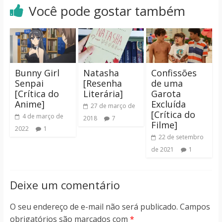
Você pode gostar também
Bunny Girl
Natasha
Confissões
Senpai
[Resenha
de uma
[Crítica do
Literária]
Garota
Anime]
Excluída
27 de março de
[Crítica do
4 de março de
2018
7
Filme]
2022
1
22 de setembro
de 2021
1
Deixe um comentário
O seu endereço de e-mail não será publicado.
Campos
obrigatórios são marcados com
*