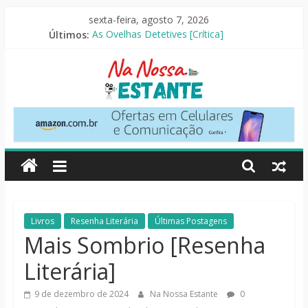
Pular
sexta-feira, agosto 7, 2026
para
Últimos:
As Ovelhas Detetives [Crítica]
o
Perdendo o Juizo [Crítica]
conteúdo
Slow Horses – 3ª Temporada [Crítica]
Seus Amigos e Vizinhos [Crítica]
O Pistoleiro [Resenha Literária]
Na
Nossa
Estante
Críticas
Livros
Resenha Literária
Últimas Postagens
de
Mais Sombrio [Resenha
livros,
Literária]
filmes,
séries
9 de dezembro de 2024
Na Nossa Estante
0
e