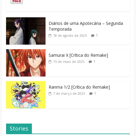
Diários de uma Apotecária – Segunda
Temporada
1
18 de agosto de 2025
Samurai X [Crítica do Remake]
1
15 de maio de 2025
Ranma 1/2 [Crítica do Remake]
1
7 de março de 2025
Stories
Dicas de Filmes
Dorama: Uma
Para o Fim de
Família Inusitada