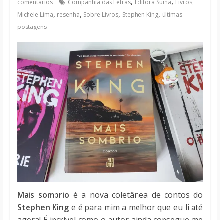
,
,
,
comentários
Companhia das Letras
Editora Suma
Livros
notícias
,
,
,
,
Michele Lima
resenha
Sobre Livros
Stephen King
últimas
postagens
Mais sombrio
é a nova coletânea de contos do
Stephen King
e é para mim a melhor que eu li até
agora! É incrível como o autor ainda consegue me