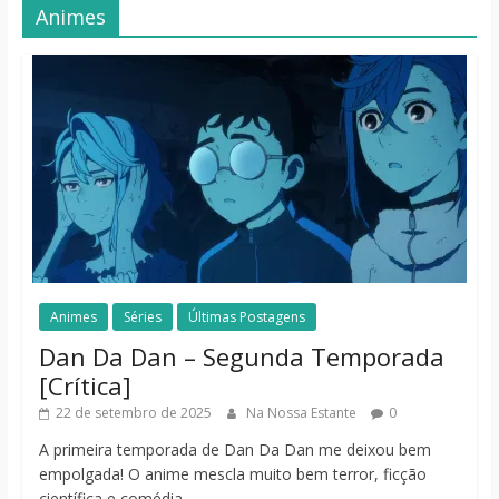
Animes
Animes
Séries
Últimas Postagens
Dan Da Dan – Segunda Temporada
[Crítica]
22 de setembro de 2025
Na Nossa Estante
0
A primeira temporada de Dan Da Dan me deixou bem
empolgada! O anime mescla muito bem terror, ficção
científica e comédia