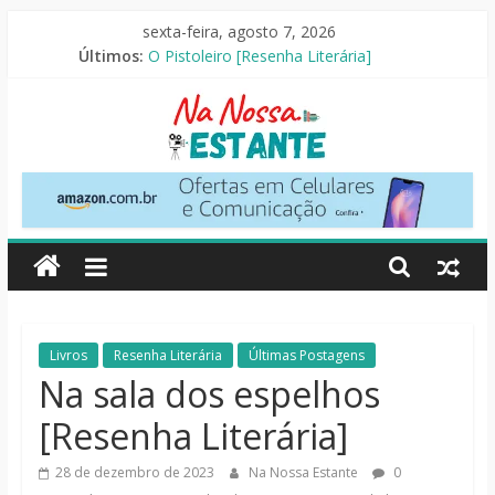
Pular
sexta-feira, agosto 7, 2026
para
Últimos:
O Pistoleiro [Resenha Literária]
o
As Ovelhas Detetives [Crítica]
conteúdo
Mestres do Universo [Crtítica]
Slow Horses – 3ª Temporada [Crítica]
Seus Amigos e Vizinhos [Crítica]
Na
Nossa
Estante
Críticas
Livros
Resenha Literária
Últimas Postagens
de
Na sala dos espelhos
livros,
[Resenha Literária]
filmes,
séries
28 de dezembro de 2023
Na Nossa Estante
0
e