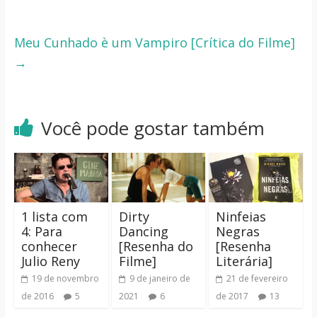
Meu Cunhado è um Vampiro [Crítica do Filme]
→
Você pode gostar também
1 lista com
Dirty
Ninfeias
4: Para
Dancing
Negras
conhecer
[Resenha do
[Resenha
Julio Reny
Filme]
Literária]
19 de novembro
9 de janeiro de
21 de fevereiro
de 2016
5
2021
6
de 2017
13