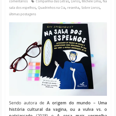
,
,
,
comentários
Companhia das Letras
Livros
Michele Lima
Na
notícias
,
,
,
,
sala dos espelhos
Quadrinhos na Cia
resenha
Sobre Livros
últimas postagens
Sendo autora de
A origem do mundo – Uma
história cultural da vagina, ou a vulva vs. o
patriarcado
(2018) e
A rosa mais vermelha