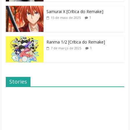
Samurai X [Crítica do Remake]
1
15 de maio de 2025
Ranma 1/2 [Crítica do Remake]
1
7 de março de 2025
Stories
Dicas de Filmes
Dorama: Uma
Para o Fim de
Família Inusitada
Semana