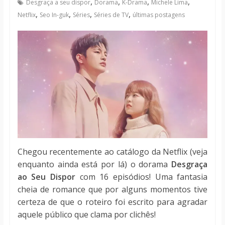
,
,
,
,
Desgraça a seu dispor
Dorama
K-Drama
Michele Lima
notícias
,
,
,
,
Netflix
Seo In-guk
Séries
Séries de TV
últimas postagens
Chegou recentemente ao catálogo da Netflix (veja
enquanto ainda está por lá) o dorama
Desgraça
ao Seu Dispor
com 16 episódios! Uma fantasia
cheia de romance que por alguns momentos tive
certeza de que o roteiro foi escrito para agradar
aquele público que clama por clichês!