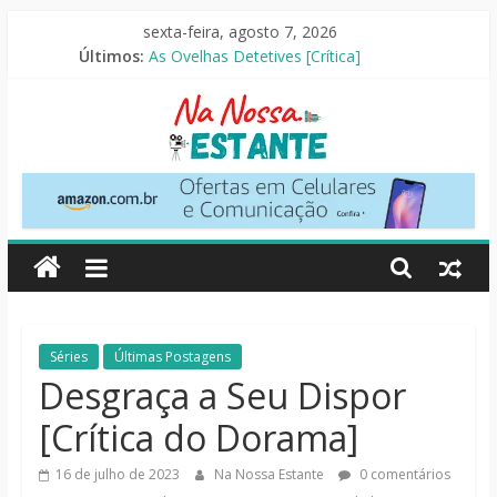
Pular
sexta-feira, agosto 7, 2026
para
Últimos:
As Ovelhas Detetives [Crítica]
o
Perdendo o Juizo [Crítica]
conteúdo
Slow Horses – 3ª Temporada [Crítica]
Seus Amigos e Vizinhos [Crítica]
O Pistoleiro [Resenha Literária]
Na
Nossa
Estante
Críticas
Séries
Últimas Postagens
de
Desgraça a Seu Dispor
livros,
[Crítica do Dorama]
filmes,
séries
16 de julho de 2023
Na Nossa Estante
0 comentários
e