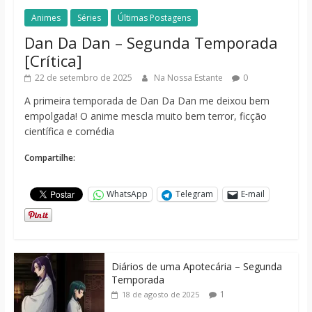
Animes
Séries
Últimas Postagens
Dan Da Dan – Segunda Temporada
[Crítica]
22 de setembro de 2025
Na Nossa Estante
0
A primeira temporada de Dan Da Dan me deixou bem
empolgada! O anime mescla muito bem terror, ficção
científica e comédia
Compartilhe:
WhatsApp
Telegram
E-mail
Diários de uma Apotecária – Segunda
Temporada
1
18 de agosto de 2025