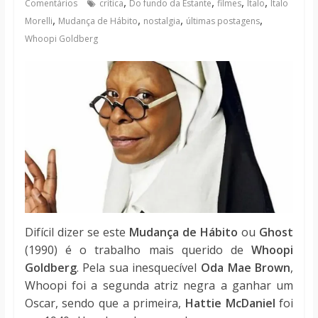
,
,
,
,
Comentários
crítica
Do fundo da Estante
filmes
Italo
Italo
notícias
,
,
,
,
Morelli
Mudança de Hábito
nostalgia
últimas postagens
Whoopi Goldberg
Difícil dizer se este
Mudança de Hábito
ou
Ghost
(1990) é o trabalho mais querido de
Whoopi
Goldberg
. Pela sua inesquecível
Oda Mae Brown
,
Whoopi foi a segunda atriz negra a ganhar um
Oscar, sendo que a primeira,
Hattie McDaniel
foi