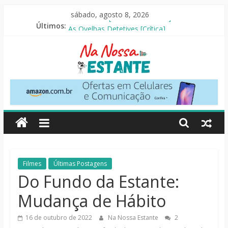
Pular
sábado, agosto 8, 2026
para
O Pistoleiro [Resenha Literária]
Últimos:
o
As Ovelhas Detetives [Crítica]
Mestres do Universo [Crtítica]
conteúdo
Slow Horses – 3ª Temporada [Crítica]
Seus Amigos e Vizinhos [Crítica]
Na
Nossa
Estante
Críticas
Filmes
Últimas Postagens
de
Do Fundo da Estante:
livros,
Mudança de Hábito
filmes,
séries
16 de outubro de 2022
Na Nossa Estante
2
e