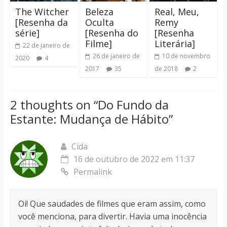
The Witcher
Beleza
Real, Meu,
[Resenha da
Oculta
Remy
série]
[Resenha do
[Resenha
Filme]
Literária]
22 de janeiro de
26 de janeiro de
10 de novembro
2020
4
2017
35
de 2018
2
2 thoughts on “
Do Fundo da
Estante: Mudança de Hábito
”
Cida
16 de outubro de 2022 em 11:37
Permalink
Oi! Que saudades de filmes que eram assim, como
você menciona, para divertir. Havia uma inocência