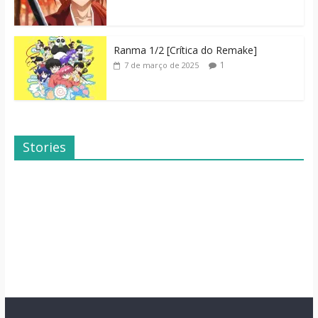
Ranma 1/2 [Crítica do Remake]
1
7 de março de 2025
Stories
Dicas de Filmes
Dorama: Uma
Para o Fim de
Família Inusitada
Semana