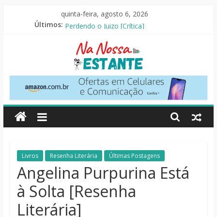
Pular
quinta-feira, agosto 6, 2026
para
As Ovelhas Detetives [Crítica]
Últimos:
o
Perdendo o Juizo [Crítica]
Slow Horses – 3ª Temporada [Crítica]
conteúdo
Seus Amigos e Vizinhos [Crítica]
O Pistoleiro [Resenha Literária]
Na
Nossa
Estante
Críticas
Livros
Resenha Literária
Últimas Postagens
de
Angelina Purpurina Está
livros,
à Solta [Resenha
filmes,
séries
Literária]
e