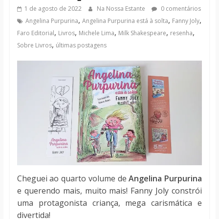
notícias
1 de agosto de 2022
Na Nossa Estante
0 comentários
,
,
,
Angelina Purpurina
Angelina Purpurina está à solta
Fanny Joly
,
,
,
,
,
Faro Editorial
Livros
Michele Lima
Milk Shakespeare
resenha
,
Sobre Livros
últimas postagens
Cheguei ao quarto volume de
Angelina Purpurina
e querendo mais, muito mais! Fanny Joly constrói
uma protagonista criança, mega carismática e
divertida!