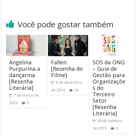
Você pode gostar também
Angelina
Fallen
SOS da ONG
Purpurina a
[Resenha do
– Guia de
dançarina
Filme]
Gestão para
[Resenha
Organizaçõe
8 de dezembro
Literária]
s do
de 2016
24
Terceiro
7 de março de
Setor
2023
0
[Resenha
Literária]
26 de outubro
de 2015
0