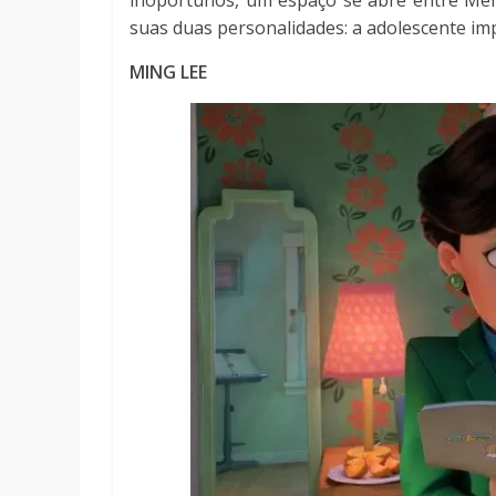
inoportunos, um espaço se abre entre Mei 
suas duas personalidades: a adolescente imp
MING LEE