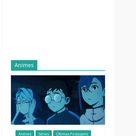
Animes
Animes
Séries
Últimas Postagens