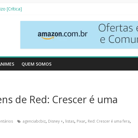
etives [Crítica]
zo [Crítica]
 3ª Temporada [Crítica]
Vizinhos [Crítica]
Resenha Literária]
ANIMES
QUEM SOMOS
ns de Red: Crescer é uma
,
,
,
,
,
ntários
agenciabcbiz
Disney +
listas
Pixar
Red: Crescer é uma fera