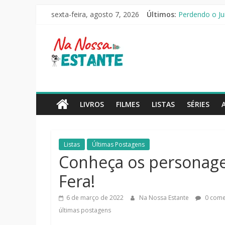
Pular
sexta-feira, agosto 7, 2026
Últimos:
As Ovelhas Det
para
Perdendo o Jui
o
Na
Slow Horses –
conteúdo
Seus Amigos e 
O Pistoleiro [
Nossa
Estante
LIVROS
FILMES
LISTAS
SÉRIES
Críticas
de
Listas
Últimas Postagens
livros,
Conheça os personage
filmes,
séries
Fera!
e
notícias
6 de março de 2022
Na Nossa Estante
0 come
últimas postagens