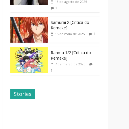
18 de agosto de 2025
1
Samurai X [Crítica do
Remake]
1
15 de maio de 2025
Ranma 1/2 [Crítica do
Remake]
7 de março de 2025
1
Stories
Dicas de
Dorama: Uma
Filmes Para o
Família
Fim de
Inusitada
Semana