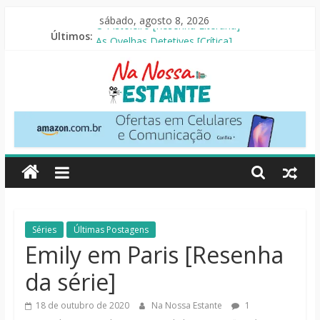
Pular
sábado, agosto 8, 2026
para
Últimos:
O Pistoleiro [Resenha Literária]
o
As Ovelhas Detetives [Crítica]
conteúdo
Mestres do Universo [Crtítica]
Slow Horses – 3ª Temporada [Crítica]
Seus Amigos e Vizinhos [Crítica]
Na
Nossa
Estante
Críticas
Séries
Últimas Postagens
de
Emily em Paris [Resenha
livros,
da série]
filmes,
séries
18 de outubro de 2020
Na Nossa Estante
1
e