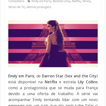
,
,
,
,
Comentário
Emily em Paris
Michele Lima
Netflix
Séries
notícias
,
Séries de TV
últimas postagens
Emily em Paris
, de
Darren Star
(
Sex and the City
)
está disponível na
Netflix
e estrela
Lily Collins
como a protagonista que se muda para França
devido a uma oferta de trabalho. A série vai
acompanhar Emily tentando lidar com um novo
emprego em um país que ela nem sabe falar o