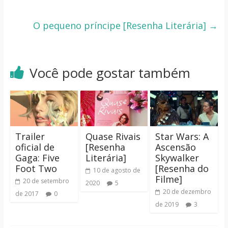
O pequeno príncipe [Resenha Literária]
→
Você pode gostar também
Trailer
Quase Rivais
Star Wars: A
oficial de
[Resenha
Ascensão
Gaga: Five
Literária]
Skywalker
Foot Two
[Resenha do
10 de agosto de
Filme]
20 de setembro
2020
5
20 de dezembro
de 2017
0
de 2019
3