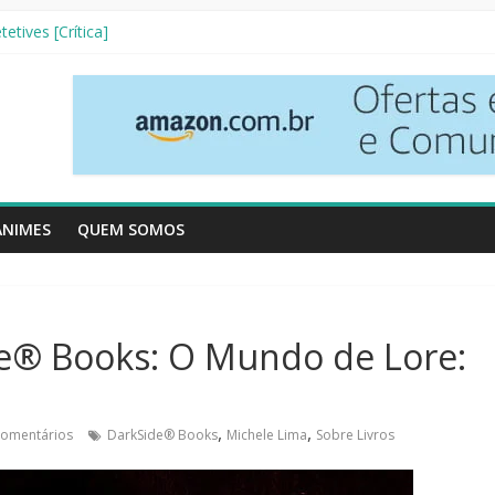
Resenha Literária]
etives [Crítica]
verso [Crtítica]
 3ª Temporada [Crítica]
Vizinhos [Crítica]
ANIMES
QUEM SOMOS
e® Books: O Mundo de Lore:
,
,
omentários
DarkSide® Books
Michele Lima
Sobre Livros