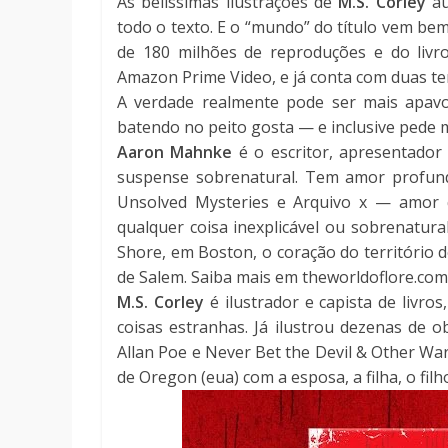
As belíssimas ilustrações de
M.S. Corley
au
todo o texto. E o “mundo” do título vem bem
de 180 milhões de reproduções e do livro
Amazon Prime Video, e já conta com duas t
A verdade realmente pode ser mais apav
batendo no peito gosta — e inclusive pede 
Aaron Mahnke
é o escritor, apresentador
suspense sobrenatural. Tem amor profund
Unsolved Mysteries e Arquivo x — amor 
qualquer coisa inexplicável ou sobrenatura
Shore, em Boston, o coração do território 
de Salem. Saiba mais em theworldoflore.com
M.S. Corley
é ilustrador e capista de livros
coisas estranhas. Já ilustrou dezenas de o
Allan Poe e Never Bet the Devil & Other Wa
de Oregon (eua) com a esposa, a filha, o fil