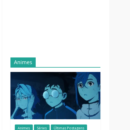
Animes
Animes
Séries
Últimas Postagens