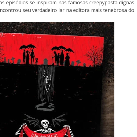
os episódios se inspiram nas famosas creepypasta dignas
ncontrou seu verdadeiro lar na editora mais tenebrosa do