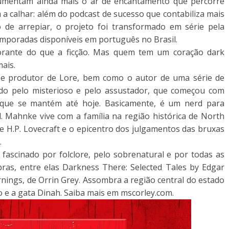
mentam ainda mais o ar de encantamento que percorre
 a calhar: além do podcast de sucesso que contabiliza mais
 de arrepiar, o projeto foi transformado em série pela
emporadas disponíveis em português no Brasil.
orante do que a ficção. Mas quem tem um coração dark
mais.
 e produtor de Lore, bem como o autor de uma série de
o pelo misterioso e pelo assustador, que começou com
que se mantém até hoje. Basicamente, é um nerd para
l. Mahnke vive com a família na região histórica de North
de H.P. Lovecraft e o epicentro dos julgamentos das bruxas
.
, fascinado por folclore, pelo sobrenatural e por todas as
bras, entre elas Darkness There: Selected Tales by Edgar
rnings, de Orrin Grey. Assombra a região central do estado
ho e a gata Dinah. Saiba mais em mscorley.com.