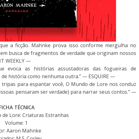
que a ficção. Mahnke prova isso conforme mergulha no
a, em busca de fragmentos de verdade que originam nossos
ENT WEEKLY —
 evoca as histórias assustadoras das fogueiras de
 de história como nenhuma outra.” — ESQUIRE —
de tripas para espantar você, O Mundo de Lore nos conduz
s pessoas pensaram ser verdade) para narrar seus contos.” —
FICHA TÉCNICA
 de Lore: Criaturas Estranhas
Volume: 1
or: Aaron Mahnke
trador: M.S. Corley