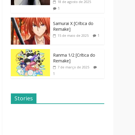
18 de agosto de 2025
1
Samurai X [Crítica do
Remake]
1
15 de maio de 2025
Ranma 1/2 [Crítica do
Remake]
7 de março de 2025
1
Stories
Dicas de
Dorama: Uma
Filmes Para o
Família
Fim de
Inusitada
Semana