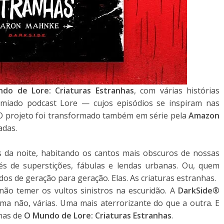
do de Lore: Criaturas Estranhas
, com várias histórias
remiado podcast Lore — cujos episódios se inspiram nas
O projeto foi transformado também em série pela
Amazon
adas.
s da noite, habitando os cantos mais obscuros de nossas
s de superstições, fábulas e lendas urbanas. Ou, quem
dos de geração para geração. Elas. As criaturas estranhas.
não temer os vultos sinistros na escuridão. A
DarkSide®
ma não, várias. Uma mais aterrorizante do que a outra. E
nas de
O Mundo de Lore: Criaturas Estranhas
.