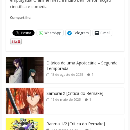
empolgada! O anime mescla muito bem terror, ficção
científica e comédia
Compartilhe:
WhatsApp
Telegram
E-mail
Diários de uma Apotecária – Segunda
Temporada
1
18 de agosto de 2025
Samurai X [Crítica do Remake]
1
15 de maio de 2025
Ranma 1/2 [Crítica do Remake]
1
7 de março de 2025