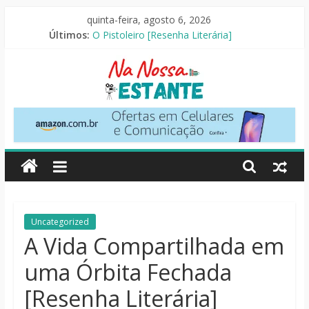
Pular
quinta-feira, agosto 6, 2026
Seus Amigos e Vizinhos [Crítica]
para
Últimos:
O Pistoleiro [Resenha Literária]
o
As Ovelhas Detetives [Crítica]
conteúdo
Perdendo o Juizo [Crítica]
Slow Horses – 3ª Temporada [Crítica]
Na
Nossa
Estante
Críticas
Uncategorized
de
A Vida Compartilhada em
livros,
uma Órbita Fechada
filmes,
séries
[Resenha Literária]
e