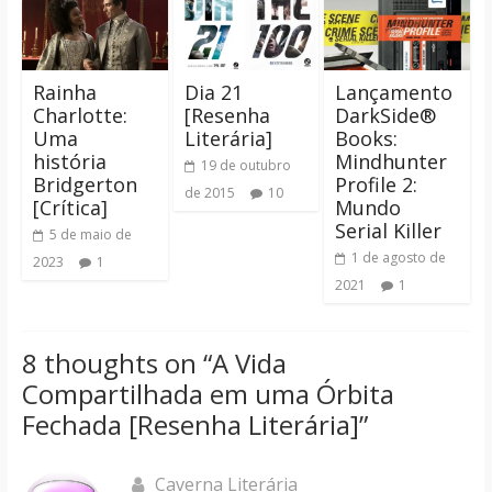
Rainha
Dia 21
Lançamento
Charlotte:
[Resenha
DarkSide®
Uma
Literária]
Books:
história
Mindhunter
19 de outubro
Bridgerton
Profile 2:
de 2015
10
[Crítica]
Mundo
Serial Killer
5 de maio de
1 de agosto de
2023
1
2021
1
8 thoughts on “
A Vida
Compartilhada em uma Órbita
Fechada [Resenha Literária]
”
Caverna Literária