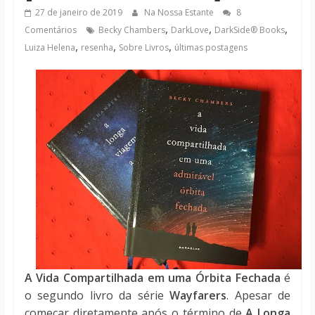
notícias
27 de janeiro de 2019
Na Nossa Estante
8
,
,
,
Comentários
Becky Chambers
DarkLove
DarkSide® Books
,
,
,
Luiza Helena
resenha
Sobre Livros
últimas postagens
A Vida Compartilhada em uma Órbita Fechada
é
o segundo livro da série
Wayfarers
. Apesar de
começar diretamente após o término de
A Longa