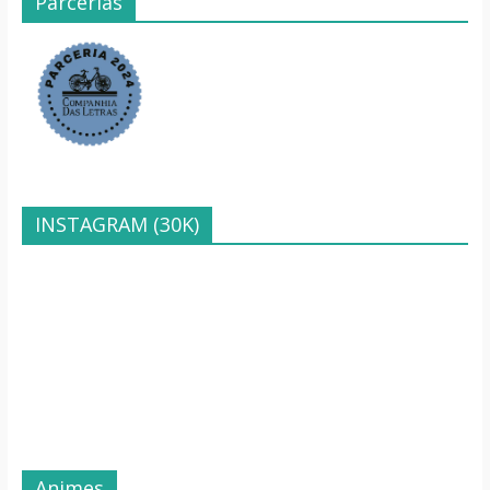
Parcerias
INSTAGRAM (30K)
Animes