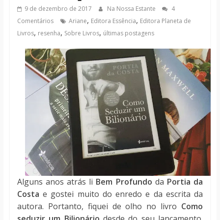
notícias
9 de dezembro de 2017
Na Nossa Estante
4
,
,
Comentários
Ariane
Editora Essência
Editora Planeta de
,
,
,
Livros
resenha
Sobre Livros
últimas postagens
Alguns anos atrás li
Bem Profundo
da
Portia da
Costa
e gostei muito do enredo e da escrita da
autora. Portanto, fiquei de olho no livro
Como
seduzir um Bilionário
desde do seu lançamento.