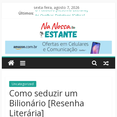
Pular
sexta-feira, agosto 7, 2026
para
Últimos:
O Pistoleiro [Resenha Literária]
o
As Ovelhas Detetives [Crítica]
conteúdo
Mestres do Universo [Crtítica]
Slow Horses – 3ª Temporada [Crítica]
Seus Amigos e Vizinhos [Crítica]
Na
Nossa
Estante
Críticas
Uncategorized
de
Como seduzir um
livros,
Bilionário [Resenha
filmes,
séries
Literária]
e