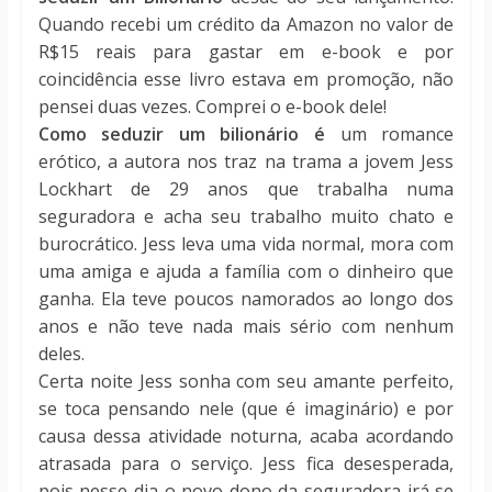
Quando recebi um crédito da Amazon no valor de
R$15 reais para gastar em e-book e por
coincidência esse livro estava em promoção, não
pensei duas vezes. Comprei o e-book dele!
Como seduzir um bilionário é
um romance
erótico, a autora nos traz na trama a jovem Jess
Lockhart de 29 anos que trabalha numa
seguradora e acha seu trabalho muito chato e
burocrático. Jess leva uma vida normal, mora com
uma amiga e ajuda a família com o dinheiro que
ganha. Ela teve poucos namorados ao longo dos
anos e não teve nada mais sério com nenhum
deles.
Certa noite Jess sonha com seu amante perfeito,
se toca pensando nele (que é imaginário) e por
causa dessa atividade noturna, acaba acordando
atrasada para o serviço. Jess fica desesperada,
pois nesse dia o novo dono da seguradora irá se