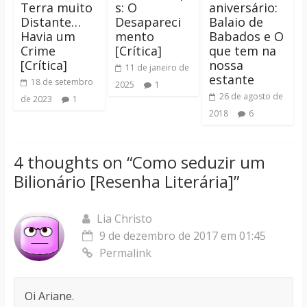
Terra muito
s: O
aniversário:
Distante…
Desapareci
Balaio de
Havia um
mento
Babados e O
Crime
[Crítica]
que tem na
[Crítica]
nossa
11 de janeiro de
estante
18 de setembro
2025
1
26 de agosto de
de 2023
1
2018
6
4 thoughts on “
Como seduzir um
Bilionário [Resenha Literária]
”
Lia Christo
9 de dezembro de 2017 em 01:45
Permalink
Oi Ariane.