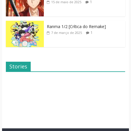
1
15 de maio de 2025
Ranma 1/2 [Crítica do Remake]
1
7 de março de 2025
Stories
Dicas de Filmes
Dorama: Uma
Para o Fim de
Família Inusitada
Semana