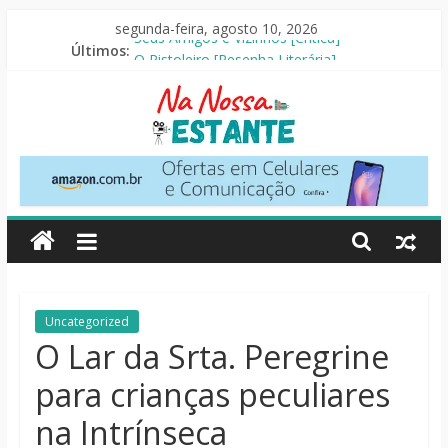
Pular
segunda-feira, agosto 10, 2026
para
Últimos:
Seus Amigos e Vizinhos [Crítica]
o
O Pistoleiro [Resenha Literária]
conteúdo
A Última Casa [Crítica]
Mestres do Universo [Crtítica]
Slow Horses – 3ª Temporada [Crítica]
Na
Nossa
Estante
Críticas
Uncategorized
de
O Lar da Srta. Peregrine
livros,
para crianças peculiares
filmes,
séries
na Intrínseca
e