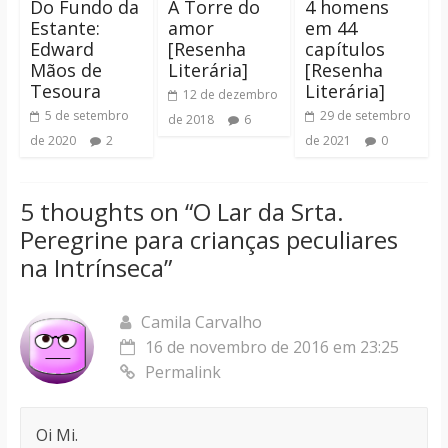
Do Fundo da
A Torre do
4 homens
Estante:
amor
em 44
Edward
[Resenha
capítulos
Mãos de
Literária]
[Resenha
Tesoura
Literária]
12 de dezembro
5 de setembro
29 de setembro
de 2018
6
de 2020
2
de 2021
0
5 thoughts on “
O Lar da Srta.
Peregrine para crianças peculiares
na Intrínseca
”
Camila Carvalho
16 de novembro de 2016 em 23:25
Permalink
Oi Mi.