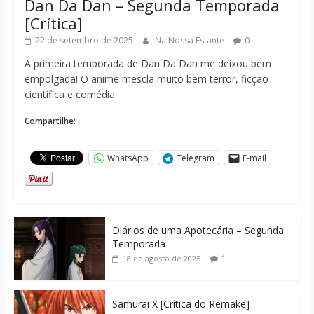
Dan Da Dan – Segunda Temporada
[Crítica]
22 de setembro de 2025
Na Nossa Estante
0
A primeira temporada de Dan Da Dan me deixou bem
empolgada! O anime mescla muito bem terror, ficção
científica e comédia
Compartilhe:
WhatsApp
Telegram
E-mail
Diários de uma Apotecária – Segunda
Temporada
1
18 de agosto de 2025
Samurai X [Crítica do Remake]