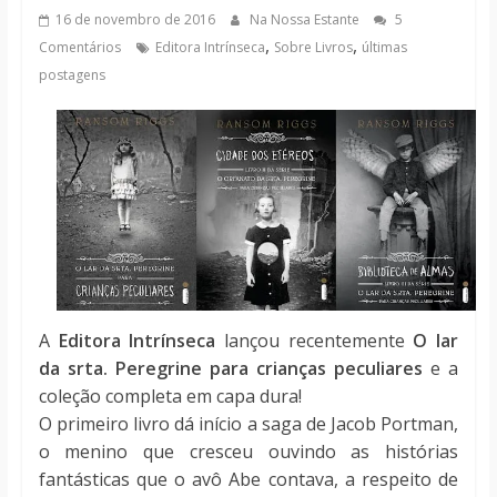
notícias
16 de novembro de 2016
Na Nossa Estante
5
,
,
Comentários
Editora Intrínseca
Sobre Livros
últimas
postagens
A
Editora Intrínseca
lançou recentemente
O lar
da srta. Peregrine para crianças peculiares
e a
coleção completa em capa dura!
O primeiro livro dá início a saga de Jacob Portman,
o menino que cresceu ouvindo as histórias
fantásticas que o avô Abe contava, a respeito de