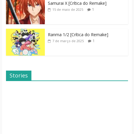
Samurai X [Crítica do Remake]
1
15 de maio de 2025
Ranma 1/2 [Crítica do Remake]
1
7 de março de 2025
Stories
Dicas de Filmes
Dorama: Uma
Para o Fim de
Família Inusitada
Semana