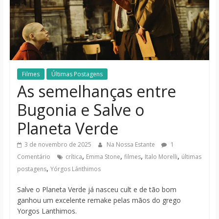
notícias
Filmes
Últimas Postagens
As semelhanças entre
Bugonia e Salve o
Planeta Verde
3 de novembro de 2025
Na Nossa Estante
1
,
,
,
,
Comentário
crítica
Emma Stone
filmes
Italo Morelli
últimas
,
postagens
Yórgos Lánthimos
Salve o Planeta Verde já nasceu cult e de tão bom
ganhou um excelente remake pelas mãos do grego
Yorgos Lanthimos.