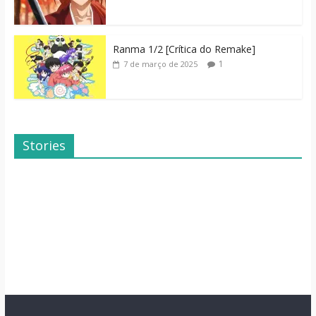
Ranma 1/2 [Crítica do Remake]
1
7 de março de 2025
Stories
Dicas de Filmes
Dorama: Uma
Para o Fim de
Família Inusitada
Semana