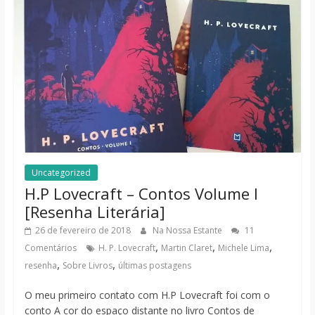
Uncategorized
H.P Lovecraft – Contos Volume I
[Resenha Literária]
26 de fevereiro de 2018
Na Nossa Estante
11
,
,
,
Comentários
H. P. Lovecraft
Martin Claret
Michele Lima
,
,
resenha
Sobre Livros
últimas postagens
O meu primeiro contato com H.P Lovecraft foi com o
conto A cor do espaço distante no livro Contos de