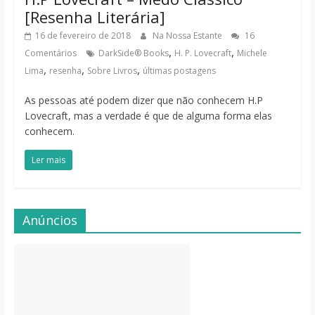
[Resenha Literária]
16 de fevereiro de 2018
Na Nossa Estante
16
,
,
Comentários
DarkSide® Books
H. P. Lovecraft
Michele
,
,
,
Lima
resenha
Sobre Livros
últimas postagens
As pessoas até podem dizer que não conhecem H.P
Lovecraft, mas a verdade é que de alguma forma elas
conhecem.
Ler mais
Anúncios