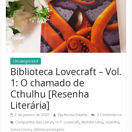
notícias
Uncategorized
Biblioteca Lovecraft – Vol.
1: O chamado de
Cthulhu [Resenha
Literária]
1 de janeiro de 2020
Na Nossa Estante
2 Comentários
,
,
,
,
Companhia das Letras
H. P. Lovecraft
Michele Lima
resenha
,
Sobre Livros
últimas postagens