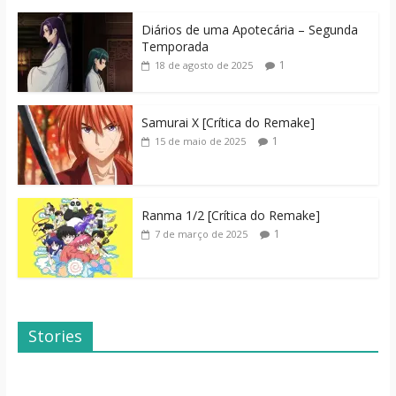
Diários de uma Apotecária – Segunda
Temporada
1
18 de agosto de 2025
Samurai X [Crítica do Remake]
1
15 de maio de 2025
Ranma 1/2 [Crítica do Remake]
1
7 de março de 2025
Stories
Dicas de Filmes
Dorama: Uma
Para o Fim de
Família Inusitada
Semana