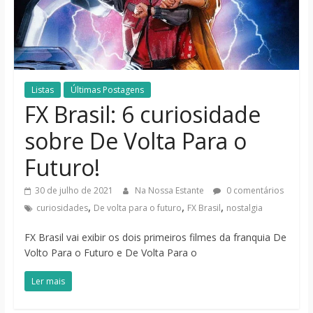
notícias
Listas
Últimas Postagens
FX Brasil: 6 curiosidade
sobre De Volta Para o
Futuro!
30 de julho de 2021
Na Nossa Estante
0 comentários
,
,
,
curiosidades
De volta para o futuro
FX Brasil
nostalgia
FX Brasil vai exibir os dois primeiros filmes da franquia De
Volto Para o Futuro e De Volta Para o
Ler mais