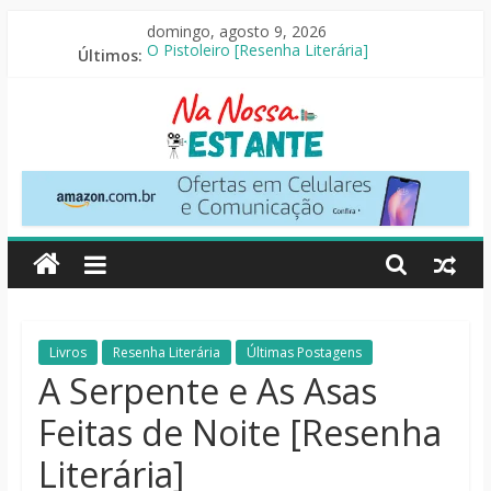
Pular
domingo, agosto 9, 2026
para
Últimos:
O Pistoleiro [Resenha Literária]
o
As Ovelhas Detetives [Crítica]
conteúdo
Mestres do Universo [Crtítica]
Slow Horses – 3ª Temporada [Crítica]
Seus Amigos e Vizinhos [Crítica]
Na
Nossa
Estante
Críticas
Livros
Resenha Literária
Últimas Postagens
de
A Serpente e As Asas
livros,
Feitas de Noite [Resenha
filmes,
séries
Literária]
e