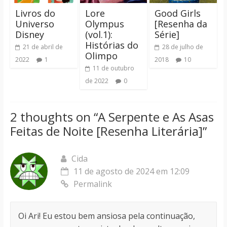
Livros do
Lore
Good Girls
Universo
Olympus
[Resenha da
Disney
(vol.1):
Série]
Histórias do
21 de abril de
28 de julho de
Olimpo
2022
1
2018
10
11 de outubro
de 2022
0
2 thoughts on “
A Serpente e As Asas
Feitas de Noite [Resenha Literária]
”
Cida
11 de agosto de 2024 em 12:09
Permalink
Oi Ari! Eu estou bem ansiosa pela continuação,