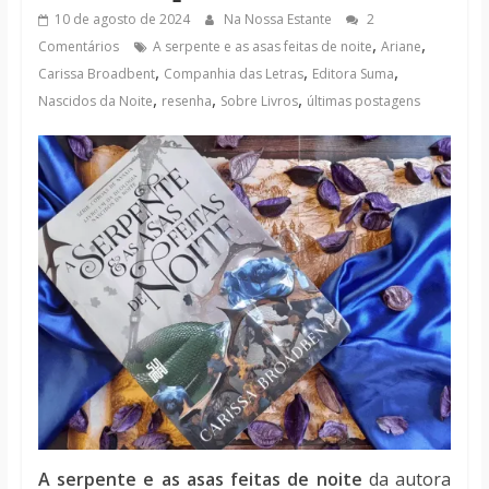
notícias
10 de agosto de 2024
Na Nossa Estante
2
,
,
Comentários
A serpente e as asas feitas de noite
Ariane
,
,
,
Carissa Broadbent
Companhia das Letras
Editora Suma
,
,
,
Nascidos da Noite
resenha
Sobre Livros
últimas postagens
A serpente e as asas feitas de noite
da autora