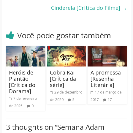
Cinderela [Crítica do Filme]
→
Você pode gostar também
Heróis de
Cobra Kai
A promessa
Plantão
[Crítica da
[Resenha
[Crítica do
série]
Literária]
Dorama]
29 de dezembro
17 de março de
7 de fevereiro
de 2020
5
2017
17
de 2025
0
3 thoughts on “
Semana Adam