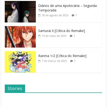
Diários de uma Apotecária – Segunda
Temporada
1
18 de agosto de 2025
Samurai X [Crítica do Remake]
1
15 de maio de 2025
Ranma 1/2 [Crítica do Remake]
1
7 de março de 2025
Stories
Dicas de Filmes
Dorama: Uma
Para o Fim de
Família Inusitada
Semana