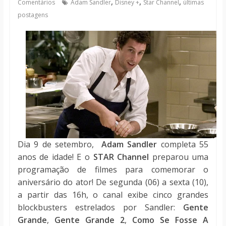
,
,
,
Comentários
Adam Sandler
Disney +
Star Channel
últimas
notícias
postagens
Dia 9 de setembro,
Adam Sandler
completa 55
anos de idade! E o
STAR Channel
preparou uma
programação de filmes para comemorar o
aniversário do ator! De segunda (06) a sexta (10),
a partir das 16h, o canal exibe cinco grandes
blockbusters estrelados por Sandler:
Gente
Grande
,
Gente Grande 2
,
Como Se Fosse A