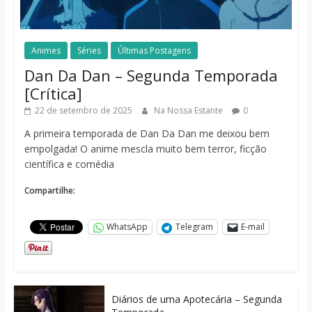
Animes
Séries
Últimas Postagens
Dan Da Dan – Segunda Temporada
[Crítica]
22 de setembro de 2025
Na Nossa Estante
0
A primeira temporada de Dan Da Dan me deixou bem
empolgada! O anime mescla muito bem terror, ficção
científica e comédia
Compartilhe:
WhatsApp
Telegram
E-mail
Diários de uma Apotecária – Segunda