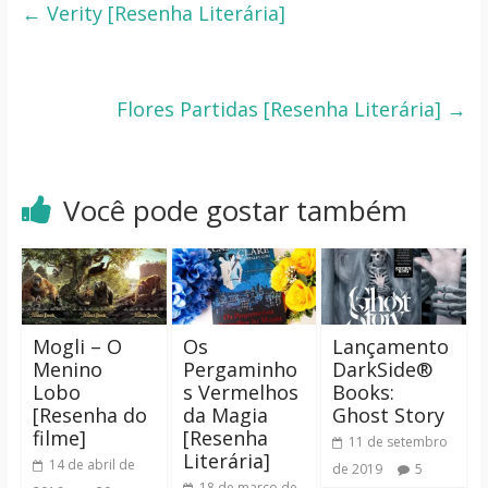
←
Verity [Resenha Literária]
Flores Partidas [Resenha Literária]
→
Você pode gostar também
Mogli – O
Os
Lançamento
Menino
Pergaminho
DarkSide®
Lobo
s Vermelhos
Books:
[Resenha do
da Magia
Ghost Story
filme]
[Resenha
11 de setembro
Literária]
14 de abril de
de 2019
5
18 de março de