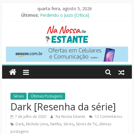
Pular
quarta-feira, agosto 5, 2026
para
As Ovelhas Detetives [Crítica]
Últimos:
o
Perdendo o Juizo [Crítica]
Slow Horses – 3ª Temporada [Crítica]
conteúdo
Seus Amigos e Vizinhos [Crítica]
O Pistoleiro [Resenha Literária]
Na
Nossa
Estante
Críticas
Séries
Últimas Postagens
de
Dark [Resenha da série]
livros,
7 de julho de 2020
Na Nossa Estante
12 Comentários
filmes,
,
,
,
,
,
Dark
Michele Lima
Netflix
Séries
Séries de TV
últimas
séries
e
postagens