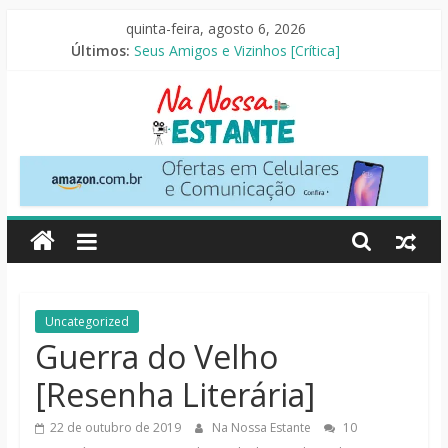
Pular
quinta-feira, agosto 6, 2026
para
Últimos:
Seus Amigos e Vizinhos [Crítica]
o
O Pistoleiro [Resenha Literária]
conteúdo
As Ovelhas Detetives [Crítica]
Perdendo o Juizo [Crítica]
Slow Horses – 3ª Temporada [Crítica]
Na
Nossa
Estante
Críticas
Uncategorized
de
Guerra do Velho
livros,
[Resenha Literária]
filmes,
séries
22 de outubro de 2019
Na Nossa Estante
10
e