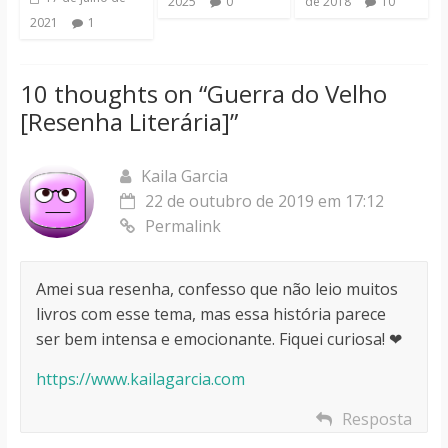
2025
0
de 2018
10
2021
1
10 thoughts on “
Guerra do Velho
[Resenha Literária]
”
Kaila Garcia
22 de outubro de 2019 em 17:12
Permalink
Amei sua resenha, confesso que não leio muitos
livros com esse tema, mas essa história parece
ser bem intensa e emocionante. Fiquei curiosa! ❤
https://www.kailagarcia.com
Resposta