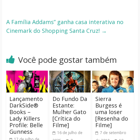
A Família Addams” ganha casa interativa no
Cinemark do Shopping Santa Cruz!
→
Você pode gostar também
Lançamento
Do Fundo Da
Sierra
DarkSide®
Estante:
Burgess é
Books –
Mulher Gato
uma loser
Lady Killers
[Crítica do
[Resenha do
Profile: Belle
Filme]
Filme]
Gunness
16 de julho de
7 de setembro
17 de julho de