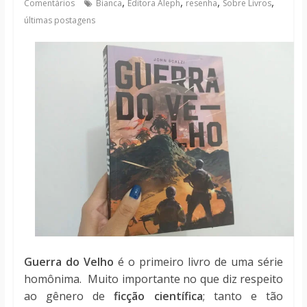
,
,
,
,
Comentários
Bianca
Editora Aleph
resenha
Sobre Livros
notícias
últimas postagens
Guerra do Velho
é o primeiro livro de uma série
homônima. Muito importante no que diz respeito
ao gênero de
ficção científica
; tanto e tão