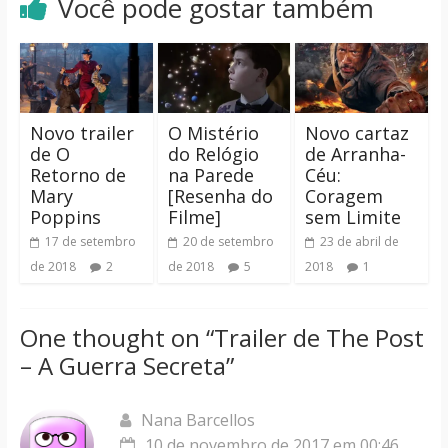
Você pode gostar também
Novo trailer
O Mistério
Novo cartaz
de O
do Relógio
de Arranha-
Retorno de
na Parede
Céu:
Mary
[Resenha do
Coragem
Poppins
Filme]
sem Limite
17 de setembro
20 de setembro
23 de abril de
de 2018
2
de 2018
5
2018
1
One thought on “
Trailer de The Post
– A Guerra Secreta
”
Nana Barcellos
10 de novembro de 2017 em 00:46