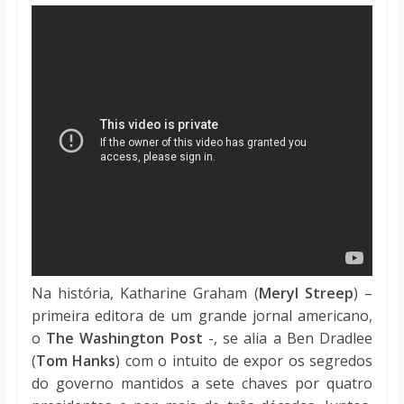
Na história, Katharine Graham (
Meryl Streep
) –
primeira editora de um grande jornal americano,
o
The Washington Post
-, se alia a Ben Dradlee
(
Tom Hanks
) com o intuito de expor os segredos
do governo mantidos a sete chaves por quatro