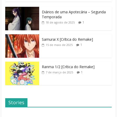
Diários de uma Apotecária – Segunda
Temporada
1
18 de agosto de 2025
Samurai X [Crítica do Remake]
1
15 de maio de 2025
Ranma 1/2 [Crítica do Remake]
1
7 de março de 2025
Stories
Dicas de Filmes
Dorama: Uma
Para o Fim de
Família Inusitada
Semana