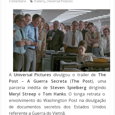
,
Comentário
trailers
Universal Pictures
notícias
A
Universal Pictures
divulgou o trailer de
The
Post – A Guerra Secreta
(
The Post
), uma
parceria inédita de
Steven Spielberg
dirigindo
Meryl Streep
e
Tom Hanks
. O longa retrata o
envolvimento do Washington Post na divulgação
de documentos secretos dos Estados Unidos
referente a Guerra do Vietnã.