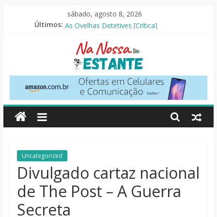
Pular
sábado, agosto 8, 2026
para
O Pistoleiro [Resenha Literária]
Últimos:
As Ovelhas Detetives [Crítica]
o
Mestres do Universo [Crtítica]
conteúdo
Slow Horses – 3ª Temporada [Crítica]
Seus Amigos e Vizinhos [Crítica]
Na
Nossa
Estante
Críticas
Uncategorized
de
Divulgado cartaz nacional
livros,
de The Post – A Guerra
filmes,
séries
Secreta
e