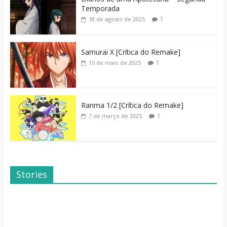
Temporada
1
18 de agosto de 2025
Samurai X [Crítica do Remake]
1
15 de maio de 2025
Ranma 1/2 [Crítica do Remake]
1
7 de março de 2025
Stories
Dicas de Filmes
Dorama: Uma
Para o Fim de
Família Inusitada
Semana