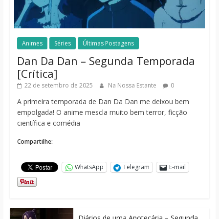
Animes
Séries
Últimas Postagens
Dan Da Dan – Segunda Temporada
[Crítica]
22 de setembro de 2025
Na Nossa Estante
0
A primeira temporada de Dan Da Dan me deixou bem
empolgada! O anime mescla muito bem terror, ficção
científica e comédia
Compartilhe:
WhatsApp
Telegram
E-mail
Diários de uma Apotecária – Segunda