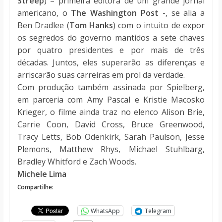
Streep
) – primeira editora de um grande jornal
americano, o
The Washington Post
-, se alia a
Ben Dradlee (
Tom Hanks
) com o intuito de expor
os segredos do governo mantidos a sete chaves
por quatro presidentes e por mais de três
décadas. Juntos, eles superarão as diferenças e
arriscarão suas carreiras em prol da verdade.
Com produção também assinada por Spielberg,
em parceria com Amy Pascal e Kristie Macosko
Krieger, o filme ainda traz no elenco Alison Brie,
Carrie Coon, David Cross, Bruce Greenwood,
Tracy Letts, Bob Odenkirk, Sarah Paulson, Jesse
Plemons, Matthew Rhys, Michael Stuhlbarg,
Bradley Whitford e Zach Woods.
Michele Lima
Compartilhe:
WhatsApp
Telegram