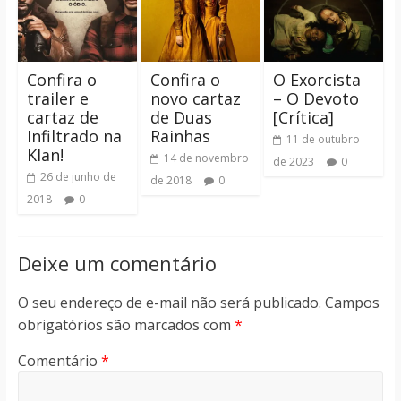
Confira o
Confira o
O Exorcista
trailer e
novo cartaz
– O Devoto
cartaz de
de Duas
[Crítica]
Infiltrado na
Rainhas
11 de outubro
Klan!
14 de novembro
de 2023
0
26 de junho de
de 2018
0
2018
0
Deixe um comentário
O seu endereço de e-mail não será publicado.
Campos
obrigatórios são marcados com
*
Comentário
*