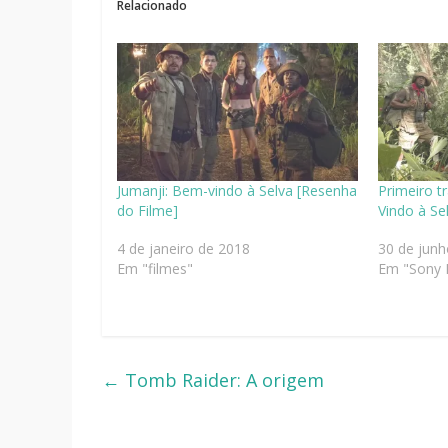
Relacionado
Jumanji: Bem-vindo à Selva [Resenha
Primeiro t
do Filme]
Vindo à Se
4 de janeiro de 2018
30 de junh
Em "filmes"
Em "Sony P
←
Tomb Raider: A origem