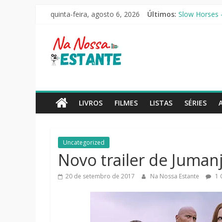
Pular
quinta-feira, agosto 6, 2026
Últimos:
Slow Horses –
para
Seus Amigos e
o
Na
O Pistoleiro 
conteúdo
As Ovelhas De
Perdendo o Ju
Nossa
Estante
LIVROS
FILMES
LISTAS
SÉRIES
Críticas
de
Uncategorized
livros,
Novo trailer de Jumanj
filmes,
séries
20 de setembro de 2017
Na Nossa Estante
1 
e
notícias