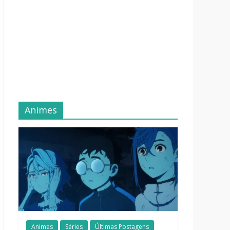
Animes
Animes
Séries
Últimas Postagens