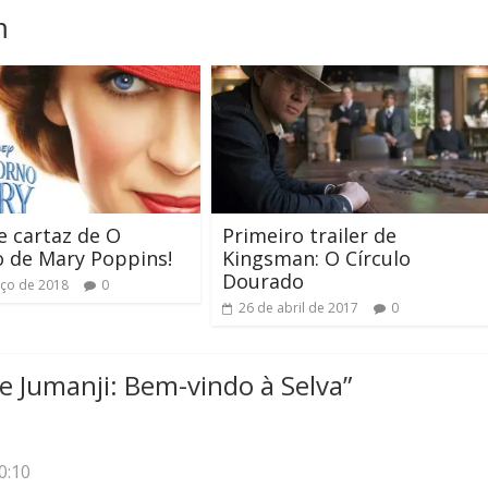
m
 e cartaz de O
Primeiro trailer de
 de Mary Poppins!
Kingsman: O Círculo
Dourado
ço de 2018
0
26 de abril de 2017
0
de Jumanji: Bem-vindo à Selva
”
0:10