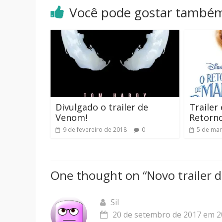
Você pode gostar també
Divulgado o trailer de
Trailer
Venom!
Retorno
9 de fevereiro de 2018
0
5 de mar
One thought on “
Novo trailer 
Sil
20 de setembro de 2017 em 2