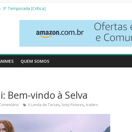
 3ª Temporada [Crítica]
 Vizinhos [Crítica]
[Resenha Literária]
tetives [Crítica]
izo [Crítica]
ANIMES
QUEM SOMOS
i: Bem-vindo à Selva
,
,
Comentário
A Lenda de Tarzan
Sony Pictures
trailers