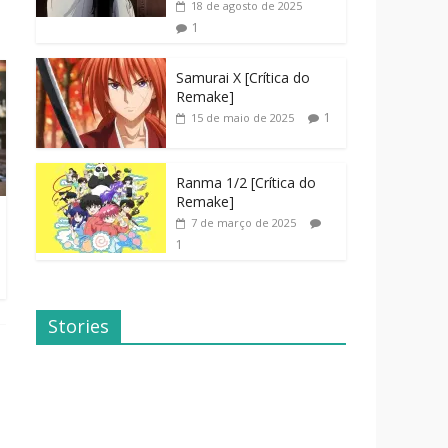
18 de agosto de 2025
1
Samurai X [Crítica do
Remake]
1
15 de maio de 2025
Ranma 1/2 [Crítica do
Remake]
7 de março de 2025
1
Stories
Dicas de
Dorama: Uma
Filmes Para o
Família
Fim de
Inusitada
Semana