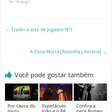
Em "Rodrigo"
←
Trailer e arte de Jogador Nº1
A Zona Morta [Resenha Literária]
→
Você pode gostar também
Por causa do
Espetáculo
Confira a
muro
João e o Pé
peça Romeu