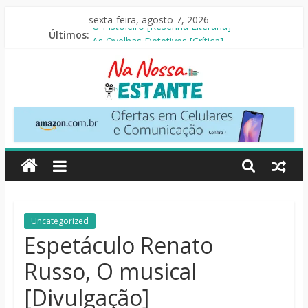
Pular
sexta-feira, agosto 7, 2026
para
Últimos:
O Pistoleiro [Resenha Literária]
o
As Ovelhas Detetives [Crítica]
conteúdo
Mestres do Universo [Crtítica]
Slow Horses – 3ª Temporada [Crítica]
Seus Amigos e Vizinhos [Crítica]
Na
Nossa
Estante
Críticas
Uncategorized
de
Espetáculo Renato
livros,
Russo, O musical
filmes,
séries
[Divulgação]
e