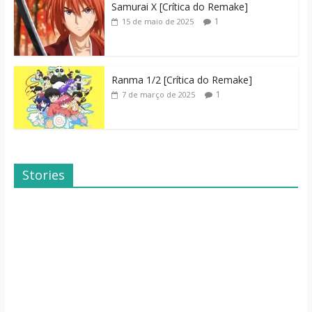
Samurai X [Crítica do Remake]
1
15 de maio de 2025
Ranma 1/2 [Crítica do Remake]
1
7 de março de 2025
Stories
Dicas de Filmes
Dorama: Uma
Para o Fim de
Família Inusitada
Semana