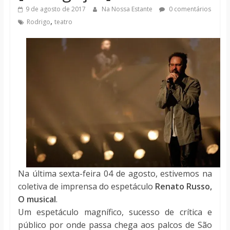
notícias
9 de agosto de 2017
Na Nossa Estante
0 comentários
,
Rodrigo
teatro
Na última sexta-feira 04 de agosto, estivemos na
coletiva de imprensa do espetáculo
Renato Russo,
O musical
.
Um espetáculo magnífico, sucesso de crítica e
público por onde passa chega aos palcos de São