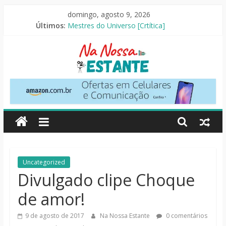
Pular
domingo, agosto 9, 2026
para
Últimos:
Mestres do Universo [Crtítica]
o
Slow Horses – 3ª Temporada [Crítica]
conteúdo
Seus Amigos e Vizinhos [Crítica]
O Pistoleiro [Resenha Literária]
As Ovelhas Detetives [Crítica]
Na
Nossa
Estante
Críticas
Uncategorized
de
Divulgado clipe Choque
livros,
de amor!
filmes,
séries
9 de agosto de 2017
Na Nossa Estante
0 comentários
e