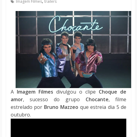
,
Imagem Filmes
trailers
notícias
A
Imagem Filmes
divulgou o clipe
Choque de
amor
, sucesso do grupo
Chocante
, filme
estrelado por
Bruno Mazzeo
que estreia dia 5 de
outubro.