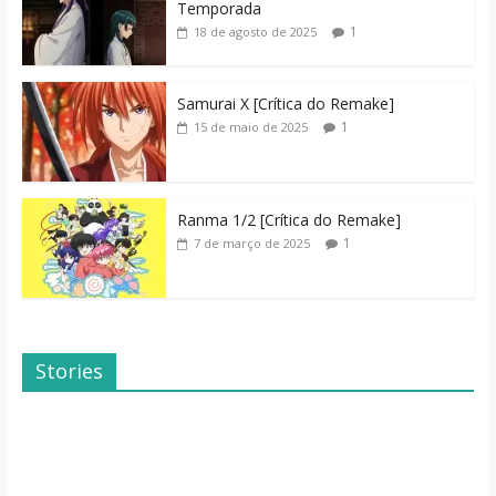
Temporada
1
18 de agosto de 2025
Samurai X [Crítica do Remake]
1
15 de maio de 2025
Ranma 1/2 [Crítica do Remake]
1
7 de março de 2025
Stories
Dicas de Filmes
Dorama: Uma
Para o Fim de
Família Inusitada
Semana