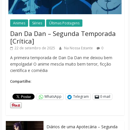
Animes
Séries
Últimas Postagens
Dan Da Dan – Segunda Temporada
[Crítica]
22 de setembro de 2025
Na Nossa Estante
0
A primeira temporada de Dan Da Dan me deixou bem
empolgada! O anime mescla muito bem terror, ficção
científica e comédia
Compartilhe:
WhatsApp
Telegram
E-mail
Diários de uma Apotecária – Segunda