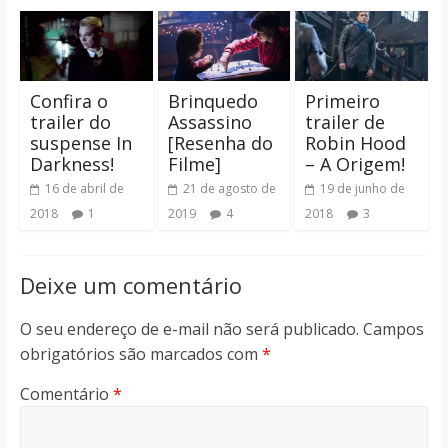
Confira o
Brinquedo
Primeiro
trailer do
Assassino
trailer de
suspense In
[Resenha do
Robin Hood
Darkness!
Filme]
– A Origem!
16 de abril de
21 de agosto de
19 de junho de
2018
1
2019
4
2018
3
Deixe um comentário
O seu endereço de e-mail não será publicado.
Campos
obrigatórios são marcados com
*
Comentário
*