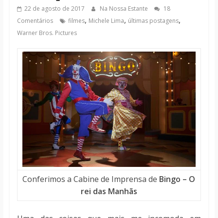
notícias
22 de agosto de 2017
Na Nossa Estante
18
,
,
,
Comentários
filmes
Michele Lima
últimas postagens
Warner Bros. Pictures
Conferimos a Cabine de Imprensa de
Bingo – O
rei das Manhãs