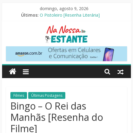
Pular
domingo, agosto 9, 2026
para
Últimos:
O Pistoleiro [Resenha Literária]
o
As Ovelhas Detetives [Crítica]
conteúdo
Mestres do Universo [Crtítica]
Slow Horses – 3ª Temporada [Crítica]
Seus Amigos e Vizinhos [Crítica]
Na
Nossa
Estante
Críticas
Filmes
Últimas Postagens
de
Bingo – O Rei das
livros,
Manhãs [Resenha do
filmes,
séries
Filme]
e