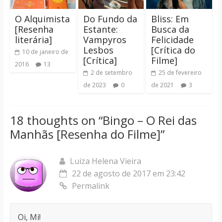
O Alquimista
Do Fundo da
Bliss: Em
[Resenha
Estante:
Busca da
literária]
Vampyros
Felicidade
Lesbos
[Crítica do
10 de janeiro de
[Crítica]
Filme]
2016
13
2 de setembro
25 de fevereiro
de 2023
0
de 2021
3
18 thoughts on “
Bingo – O Rei das
Manhãs [Resenha do Filme]
”
Luiza Helena Vieira
22 de agosto de 2017 em 23:42
Permalink
Oi, Mi!