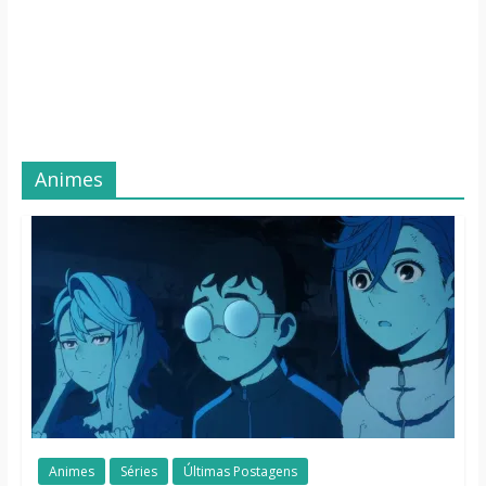
Animes
Animes
Séries
Últimas Postagens