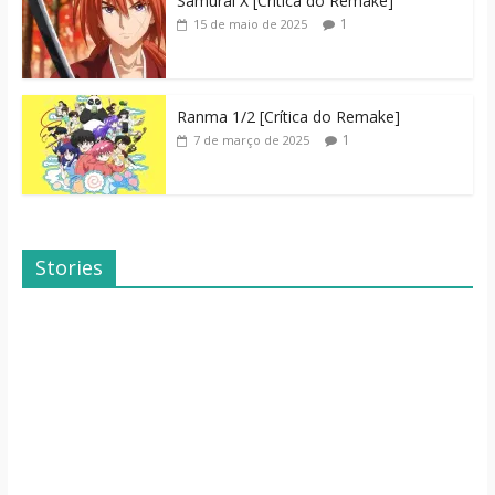
Samurai X [Crítica do Remake]
1
15 de maio de 2025
Ranma 1/2 [Crítica do Remake]
1
7 de março de 2025
Stories
Dicas de Filmes
Dorama: Uma
Para o Fim de
Família Inusitada
Semana