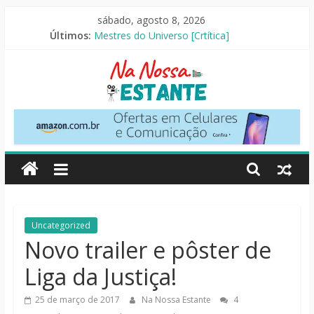
Pular
sábado, agosto 8, 2026
para
Últimos:
Mestres do Universo [Crtítica]
o
Slow Horses – 3ª Temporada [Crítica]
conteúdo
Seus Amigos e Vizinhos [Crítica]
O Pistoleiro [Resenha Literária]
As Ovelhas Detetives [Crítica]
Na
Nossa
Estante
Críticas
Uncategorized
de
Novo trailer e pôster de
livros,
Liga da Justiça!
filmes,
séries
25 de março de 2017
Na Nossa Estante
4
e