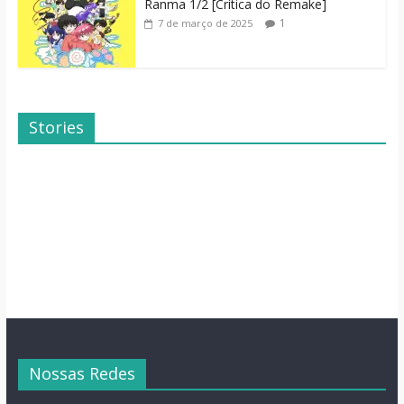
Ranma 1/2 [Crítica do Remake]
1
7 de março de 2025
Stories
Dicas de Filmes
Dorama: Uma
Para o Fim de
Família Inusitada
Semana
Nossas Redes