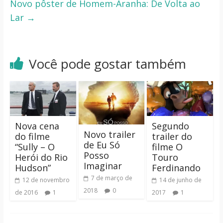
Novo pôster de Homem-Aranha: De Volta ao
Lar
→
Você pode gostar também
Nova cena
Segundo
Novo trailer
do filme
trailer do
de Eu Só
“Sully – O
filme O
Posso
Herói do Rio
Touro
Imaginar
Hudson”
Ferdinando
7 de março de
12 de novembro
14 de junho de
2018
0
de 2016
1
2017
1