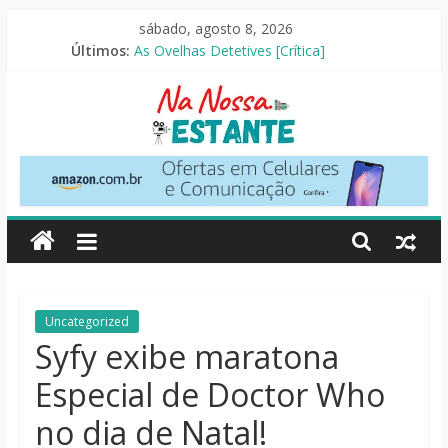
Pular
sábado, agosto 8, 2026
O Pistoleiro [Resenha Literária]
para
Últimos:
As Ovelhas Detetives [Crítica]
o
Mestres do Universo [Crtítica]
conteúdo
Slow Horses – 3ª Temporada [Crítica]
Seus Amigos e Vizinhos [Crítica]
Na
Nossa
Estante
Críticas
Uncategorized
de
Syfy exibe maratona
livros,
Especial de Doctor Who
filmes,
séries
no dia de Natal!
e