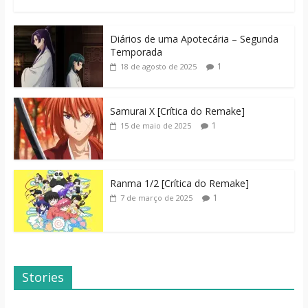
Diários de uma Apotecária – Segunda
Temporada
1
18 de agosto de 2025
Samurai X [Crítica do Remake]
1
15 de maio de 2025
Ranma 1/2 [Crítica do Remake]
1
7 de março de 2025
Stories
Dicas de Filmes
Dorama: Uma
Para o Fim de
Família Inusitada