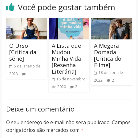
Você pode gostar também
O Urso
A Lista que
A Megera
[Crítica da
Mudou
Domada
série]
Minha Vida
[Crítica do
[Resenha
Filme]
5 de janeiro de
Literária]
18 de abril de
2023
1
16 de novembro
2022
2
de 2020
2
Deixe um comentário
O seu endereço de e-mail não será publicado.
Campos
obrigatórios são marcados com
*