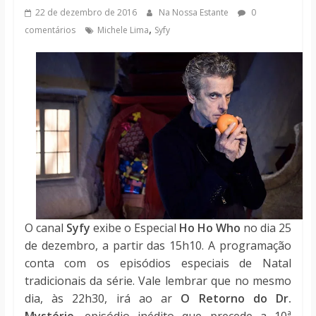
notícias
22 de dezembro de 2016
Na Nossa Estante
0
,
comentários
Michele Lima
Syfy
O canal
Syfy
exibe o Especial
Ho Ho Who
no dia 25
de dezembro, a partir das 15h10. A programação
conta com os episódios especiais de Natal
tradicionais da série. Vale lembrar que no mesmo
dia, às 22h30, irá ao ar
O Retorno do Dr.