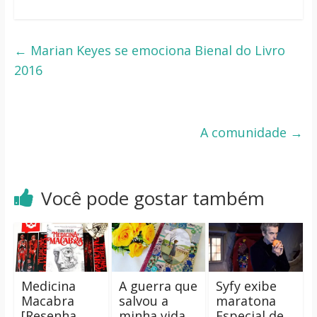
←
Marian Keyes se emociona Bienal do Livro
2016
A comunidade
→
Você pode gostar também
Medicina
A guerra que
Syfy exibe
Macabra
salvou a
maratona
[Resenha
minha vida
Especial de