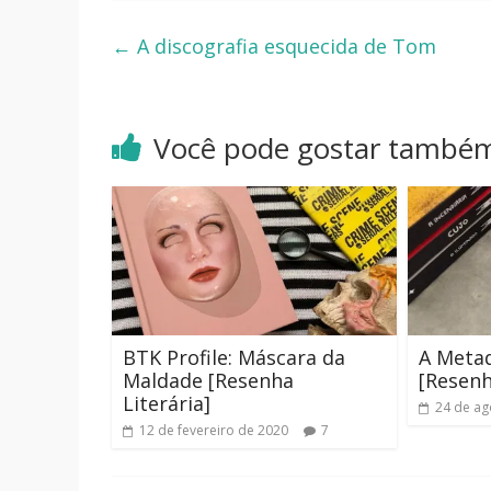
←
A discografia esquecida de Tom
Você pode gostar també
BTK Profile: Máscara da
A Meta
Maldade [Resenha
[Resenh
Literária]
24 de ag
12 de fevereiro de 2020
7