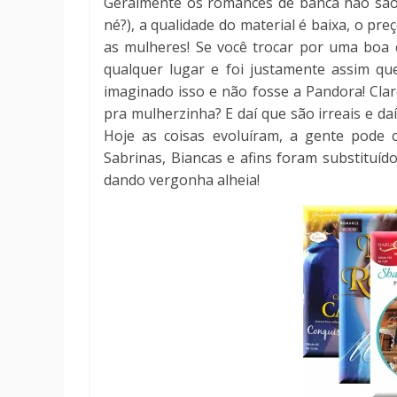
Geralmente os romances de banca não são 
né?), a qualidade do material é baixa, o pr
as mulheres! Se você trocar por uma boa
qualquer lugar e foi justamente assim qu
imaginado isso e não fosse a Pandora! Clar
pra mulherzinha? E daí que são irreais e d
Hoje as coisas evoluíram, a gente pode
Sabrinas, Biancas e afins foram substituíd
dando vergonha alheia!