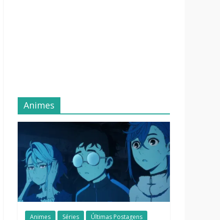
Animes
Animes
Séries
Últimas Postagens