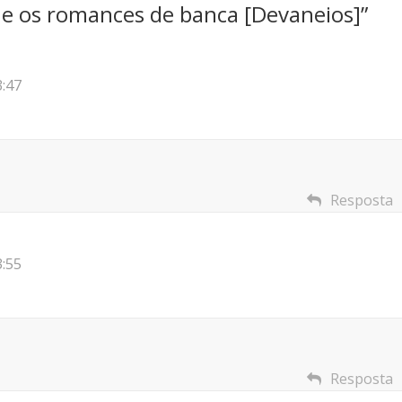
 e os romances de banca [Devaneios]
”
3:47
Resposta
3:55
Resposta