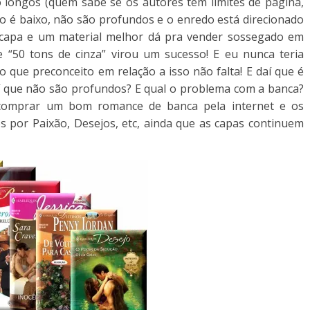
longos (quem sabe se os autores têm limites de página,
eço é baixo, não são profundos e o enredo está direcionado
 capa e um material melhor dá pra vender sossegado em
e “50 tons de cinza” virou um sucesso! E eu nunca teria
o que preconceito em relação a isso não falta! E daí que é
aí que não são profundos? E qual o problema com a banca?
 comprar um bom romance de banca pela internet e os
os por Paixão, Desejos, etc, ainda que as capas continuem