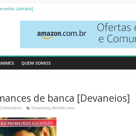
Resenha Literária]
etives [Crítica]
verso [Crtítica]
 3ª Temporada [Crítica]
Vizinhos [Crítica]
ANIMES
QUEM SOMOS
omances de banca [Devaneios]
,
Comentários
Devaneios
Michele Lima