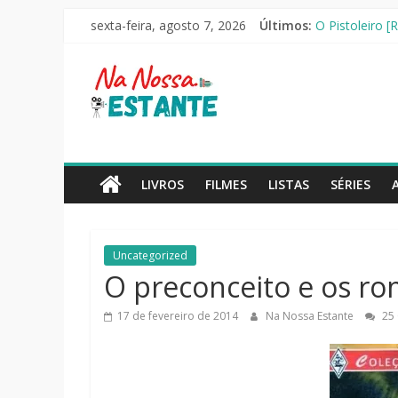
Pular
sexta-feira, agosto 7, 2026
Últimos:
O Pistoleiro [
para
As Ovelhas Det
o
Na
Mestres do Uni
conteúdo
Slow Horses –
Seus Amigos e 
Nossa
Estante
LIVROS
FILMES
LISTAS
SÉRIES
Críticas
de
Uncategorized
livros,
O preconceito e os r
filmes,
séries
17 de fevereiro de 2014
Na Nossa Estante
25 
e
notícias