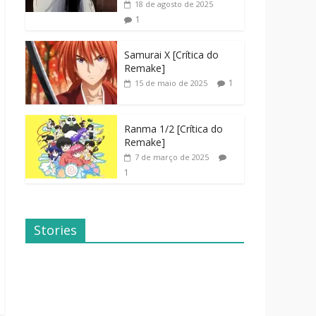
18 de agosto de 2025
1
Samurai X [Crítica do
Remake]
1
15 de maio de 2025
Ranma 1/2 [Crítica do
Remake]
7 de março de 2025
1
Stories
Dicas de
Dorama: Uma
Filmes Para o
Família
Fim de
Inusitada
Semana