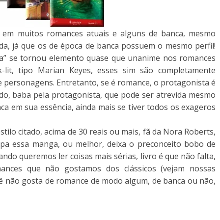
a em muitos romances atuais e alguns de banca, mesmo
a, já que os de época de banca possuem o mesmo perfil!
inza” se tornou elemento quase que unanime nos romances
k-lit, tipo Marian Keyes, esses sim são completamente
de personagens. Entretanto, se é romance, o protagonista é
ndo, baba pela protagonista, que pode ser atrevida mesmo
a em sua essência, ainda mais se tiver todos os exageros
ilo citado, acima de 30 reais ou mais, fã da Nora Roberts,
pa essa manga, ou melhor, deixa o preconceito bobo de
ndo queremos ler coisas mais sérias, livro é que não falta,
nces que não gostamos dos clássicos (vejam nossas
 você não gosta de romance de modo algum, de banca ou não,