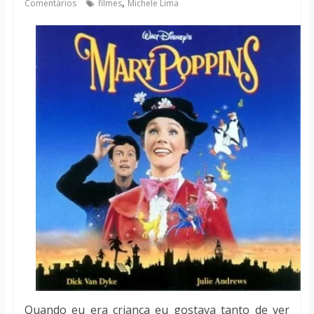
,
Comentários
filmes
Michele Lima
notícias
Quando eu era criança eu gostava tanto de ver