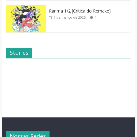
Ranma 1/2 [Crítica do Remake]
1
7 de março de 2025
Stories
Dicas de Filmes
Dorama: Uma
Para o Fim de
Família Inusitada
Semana
Nossas Redes