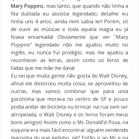
Mary Poppins
, mas tanto, que quando não tinha a
fita dublada eu assistia legendado, detalhe: eu
tinha uns 4 anos, ainda nem sabia ler! Porém, só
de ouvir as músicas e toda aquela magia eu já
ficava encantada! Obviamente que ver “Mary
Poppins” legendado não me ajudou muito no
inglês, eu nunca fui prodígio, mas me ajudou a
reconhecer as letras, assim como os livros de
fadas que me mãe me dava!
Eu sei que muita gente não gosta do Walt Disney,
afinal ele distorceu muita coisa, se aproveitou de
outras, mas vamos combinar que para uma
garotinha que morava no centro de SP e pouco
podia andar de bicicleta ou brincar na rua sem ser
atropelada, o Walt Disney e os livros foram meus
bons amigos! Assim como o Mc Donald’s! Poxa, na
esquina era mais fácil encontrar alguém vendendo
maconha do que gelinho, né? Então ir ao Mc e na