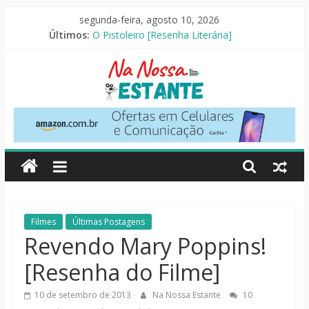
Pular
segunda-feira, agosto 10, 2026
para
Últimos:
O Pistoleiro [Resenha Literária]
o
As Ovelhas Detetives [Crítica]
conteúdo
Mestres do Universo [Crtítica]
Slow Horses – 3ª Temporada [Crítica]
Seus Amigos e Vizinhos [Crítica]
Na
Nossa
Estante
Críticas
Filmes
Últimas Postagens
de
Revendo Mary Poppins!
livros,
[Resenha do Filme]
filmes,
séries
10 de setembro de 2013
Na Nossa Estante
10
e