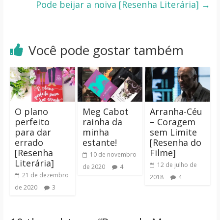
Pode beijar a noiva [Resenha Literária]
→
Você pode gostar também
O plano
Meg Cabot
Arranha-Céu
perfeito
rainha da
– Coragem
para dar
minha
sem Limite
errado
estante!
[Resenha do
[Resenha
Filme]
10 de novembro
Literária]
12 de julho de
de 2020
4
21 de dezembro
2018
4
de 2020
3